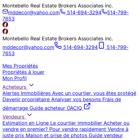
Montebello Real Estate Brokers Associates inc.
mddecor@yahoo.com
514-694-3294
514-799-
7653
Montebello Real Estate Brokers Associates inc.
mddecor@yahoo.com
514-694-3294
514-799-
7653
Mes Propriétés
Propriétés à louer
Mon Profil
Acheteurs
Alertes Immobilières
Avec un courtier, vous êtes protégé
Devenir propriétaire
Analyser vos besoins
Frais de
démarrage
Guide acheteur OACIQ
Vendeurs
Estimation en Ligne
Le courtier immobilier
Acheter ou
vendre en premier?
Pour vendre rapidement
Vendre à
juste prix
Maison et prise de photos
Guide vendeur