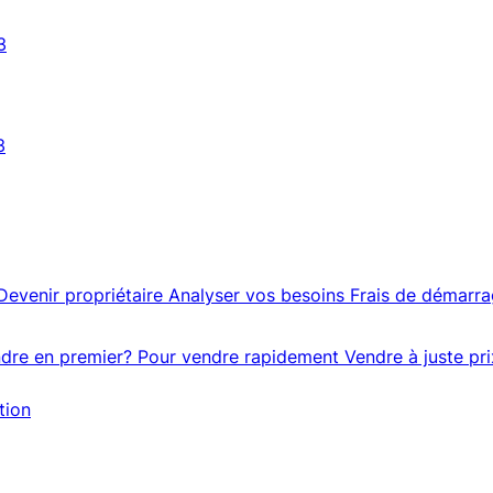
3
3
Devenir propriétaire
Analyser vos besoins
Frais de démarr
dre en premier?
Pour vendre rapidement
Vendre à juste pri
tion