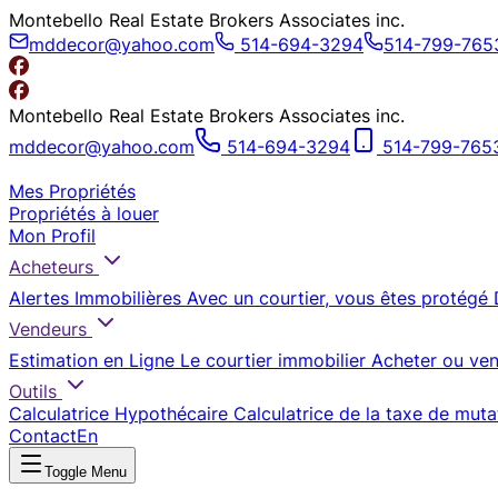
Montebello Real Estate Brokers Associates inc.
mddecor@yahoo.com
514-694-3294
514-799-765
Montebello Real Estate Brokers Associates inc.
mddecor@yahoo.com
514-694-3294
514-799-765
Mes Propriétés
Propriétés à louer
Mon Profil
Acheteurs
Alertes Immobilières
Avec un courtier, vous êtes protégé
Vendeurs
Estimation en Ligne
Le courtier immobilier
Acheter ou ven
Outils
Calculatrice Hypothécaire
Calculatrice de la taxe de muta
Contact
En
Toggle Menu