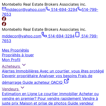
Montebello Real Estate Brokers Associates inc.
mddecor@yahoo.com
514-694-3294
514-799-
7653
Montebello Real Estate Brokers Associates inc.
mddecor@yahoo.com
514-694-3294
514-799-
7653
Mes Propriétés
Propriétés à louer
Mon Profil
Acheteurs
Alertes Immobilières
Avec un courtier, vous êtes protégé
Devenir propriétaire
Analyser vos besoins
Frais de
démarrage
Guide acheteur OACIQ
Vendeurs
Estimation en Ligne
Le courtier immobilier
Acheter ou
vendre en premier?
Pour vendre rapidement
Vendre à
juste prix
Maison et prise de photos
Guide vendeur